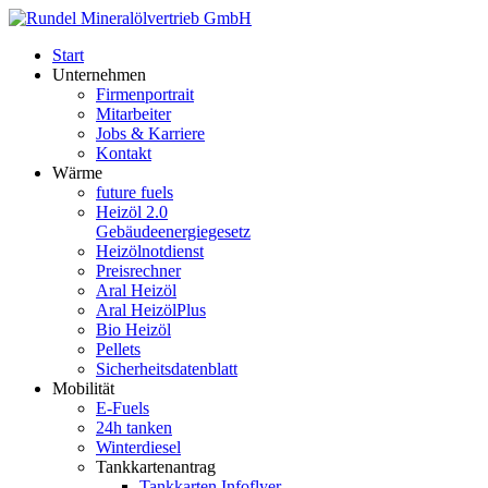
Start
Unternehmen
Firmenportrait
Mitarbeiter
Jobs & Karriere
Kontakt
Wärme
future fuels
Heizöl 2.0
Gebäudeenergiegesetz
Heizölnotdienst
Preisrechner
Aral Heizöl
Aral HeizölPlus
Bio Heizöl
Pellets
Sicherheitsdatenblatt
Mobilität
E-Fuels
24h tanken
Winterdiesel
Tankkartenantrag
Tankkarten Infoflyer