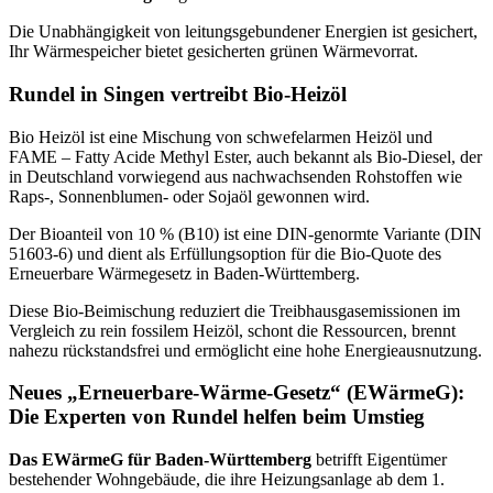
Die Unabhängigkeit von leitungsgebundener Energien ist gesichert,
Ihr Wärmespeicher bietet gesicherten grünen Wärmevorrat.
Rundel in Singen vertreibt Bio-Heizöl
Bio Heizöl ist eine Mischung von schwefelarmen Heizöl und
FAME – Fatty Acide Methyl Ester, auch bekannt als Bio-Diesel, der
in Deutschland vorwiegend aus nachwachsenden Rohstoffen wie
Raps-, Sonnenblumen- oder Sojaöl gewonnen wird.
Der Bioanteil von 10 % (B10) ist eine DIN-genormte Variante (DIN
51603-6) und dient als Erfüllungsoption für die Bio-Quote des
Erneuerbare Wärmegesetz in Baden-Württemberg.
Diese Bio-Beimischung reduziert die Treibhausgasemissionen im
Vergleich zu rein fossilem Heizöl, schont die Ressourcen, brennt
nahezu rückstandsfrei und ermöglicht eine hohe Energieausnutzung.
Neues „Erneuerbare-Wärme-Gesetz“ (EWärmeG):
Die Experten von Rundel helfen beim Umstieg
Das EWärmeG für Baden-Württemberg
betrifft Eigentümer
bestehender Wohngebäude, die ihre Heizungsanlage ab dem 1.