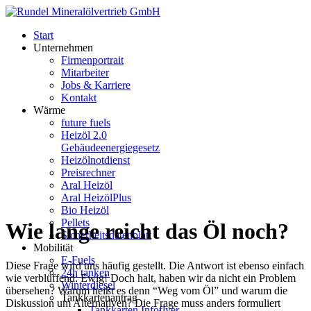
Start
Unternehmen
Firmenportrait
Mitarbeiter
Jobs & Karriere
Kontakt
Wärme
future fuels
Heizöl 2.0
Gebäudeenergiegesetz
Heizölnotdienst
Preisrechner
Aral Heizöl
Aral HeizölPlus
Bio Heizöl
Pellets
Wie lange reicht das Öl noch?
Sicherheitsdatenblatt
Mobilität
E-Fuels
Diese Frage wird uns häufig gestellt. Die Antwort ist ebenso einfach
24h tanken
wie verblüffend: Ewig! Doch halt, haben wir da nicht ein Problem
Winterdiesel
übersehen? Warum heißt es denn “Weg vom Öl” und warum die
Tankkartenantrag
Diskussion um Alternativen? Die Frage muss anders formuliert
Tankkarten Infoflyer