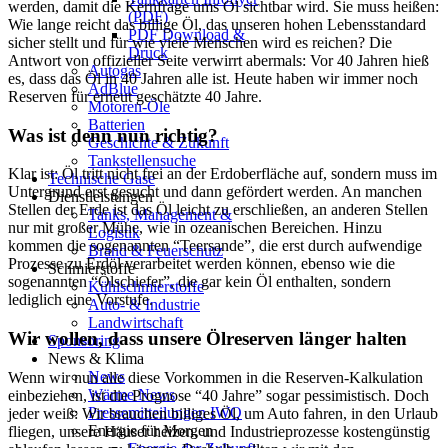
werden, damit die Kernfrage ums Öl sichtbar wird. Sie muss heißen:
(PDF)
Wie lange reicht das billige Öl, das unseren hohen Lebensstandard
PDF Download &
sicher stellt und für wie viele Menschen wird es reichen? Die
Druck
Antwort von offizieller Seite verwirrt abermals: Vor 40 Jahren hieß
Autogas
es, dass das Öl in 40 Jahren alle ist. Heute haben wir immer noch
AdBlue
Reserven für erneut geschätzte 40 Jahre.
Motoren-Öle
Batterien
Was ist denn nun richtig?
Geschichte & Zukunft
Tankstellensuche
Klar ist: Öl tritt nicht frei an der Erdoberfläche auf, sondern muss im
Technische Gase
Untergrund erst gesucht und dann gefördert werden. An manchen
Dienstleistungen
Stellen der Erde ist das Öl leicht zu erschließen, an anderen Stellen
Tanks, Management &
nur mit großer Mühe, wie in ozeanischen Bereichen. Hinzu
Logistik
kommen die sogenannten “Teersande”, die erst durch aufwendige
Brand & Feuerschutz
Prozesse zu Erdöl verarbeitet werden können, ebenso wie die
Schmierstoffe
sogenannten “Ölschiefer”, die gar kein Öl enthalten, sondern
Kühlschmierstoffe
lediglich eine Vorstufe.
Auto- & Industrie
Landwirtschaft
Wir wollen, dass unsere Ölreserven länger halten
Sponsoring
News & Klima
News
Wenn wir nun alle diese Vorkommen in die Reserven-Kalkulation
Wärme News
einbeziehen, ist die Prognose “40 Jahre” sogar pessimistisch. Doch
Pressemitteilungen IWO
jeder weiß: Wir brauchen billiges Öl, um Auto fahren, in den Urlaub
Energie für Morgen
fliegen, unsere Häuser heizen, und Industrieprozesse kostengünstig