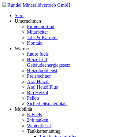
Start
Unternehmen
Firmenportrait
Mitarbeiter
Jobs & Karriere
Kontakt
Wärme
future fuels
Heizöl 2.0
Gebäudeenergiegesetz
Heizölnotdienst
Preisrechner
Aral Heizöl
Aral HeizölPlus
Bio Heizöl
Pellets
Sicherheitsdatenblatt
Mobilität
E-Fuels
24h tanken
Winterdiesel
Tankkartenantrag
Tankkarten Infoflyer