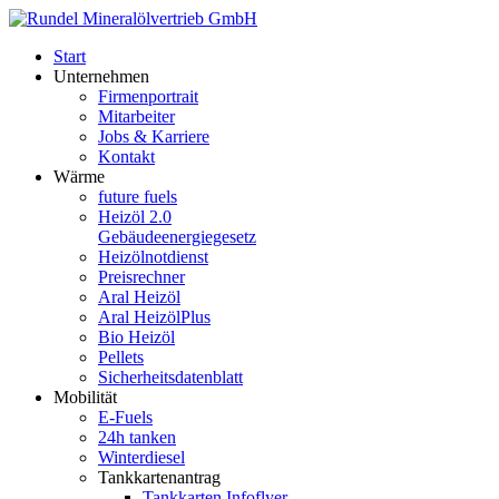
Start
Unternehmen
Firmenportrait
Mitarbeiter
Jobs & Karriere
Kontakt
Wärme
future fuels
Heizöl 2.0
Gebäudeenergiegesetz
Heizölnotdienst
Preisrechner
Aral Heizöl
Aral HeizölPlus
Bio Heizöl
Pellets
Sicherheitsdatenblatt
Mobilität
E-Fuels
24h tanken
Winterdiesel
Tankkartenantrag
Tankkarten Infoflyer