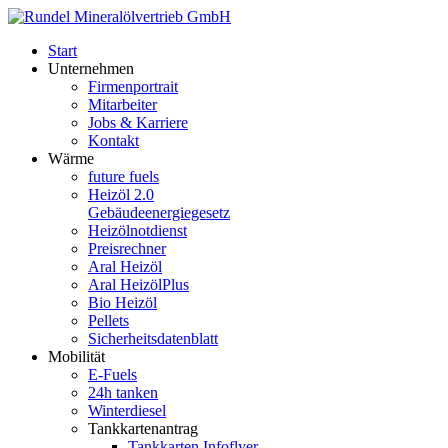
Start
Unternehmen
Firmenportrait
Mitarbeiter
Jobs & Karriere
Kontakt
Wärme
future fuels
Heizöl 2.0
Gebäudeenergiegesetz
Heizölnotdienst
Preisrechner
Aral Heizöl
Aral HeizölPlus
Bio Heizöl
Pellets
Sicherheitsdatenblatt
Mobilität
E-Fuels
24h tanken
Winterdiesel
Tankkartenantrag
Tankkarten Infoflyer