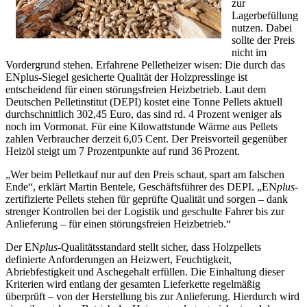
zur
Lagerbefüllung
nutzen. Dabei
sollte der Preis
nicht im
Vordergrund stehen. Erfahrene Pelletheizer wisen: Die durch das
ENplus-Siegel gesicherte Qualität der Holzpresslinge ist
entscheidend für einen störungsfreien Heizbetrieb. Laut dem
Deutschen Pelletinstitut (DEPI) kostet eine Tonne Pellets aktuell
durchschnittlich 302,45 Euro, das sind rd. 4 Prozent weniger als
noch im Vormonat. Für eine Kilowattstunde Wärme aus Pellets
zahlen Verbraucher derzeit 6,05 Cent. Der Preisvorteil gegenüber
Heizöl steigt um 7 Prozentpunkte auf rund 36 Prozent.
„Wer beim Pelletkauf nur auf den Preis schaut, spart am falschen
Ende“, erklärt Martin Bentele, Geschäftsführer des DEPI. „EN
plus
-
zertifizierte Pellets stehen für geprüfte Qualität und sorgen – dank
strenger Kontrollen bei der Logistik und geschulte Fahrer bis zur
Anlieferung – für einen störungsfreien Heizbetrieb.“
Der EN
plus
-Qualitätsstandard stellt sicher, dass Holzpellets
definierte Anforderungen an Heizwert, Feuchtigkeit,
Abriebfestigkeit und Aschegehalt erfüllen. Die Einhaltung dieser
Kriterien wird entlang der gesamten Lieferkette regelmäßig
überprüft – von der Herstellung bis zur Anlieferung. Hierdurch wird