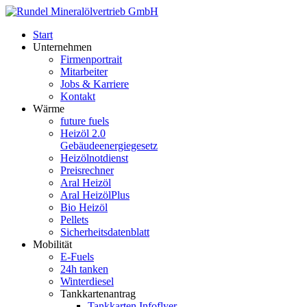
Start
Unternehmen
Firmenportrait
Mitarbeiter
Jobs & Karriere
Kontakt
Wärme
future fuels
Heizöl 2.0
Gebäudeenergiegesetz
Heizölnotdienst
Preisrechner
Aral Heizöl
Aral HeizölPlus
Bio Heizöl
Pellets
Sicherheitsdatenblatt
Mobilität
E-Fuels
24h tanken
Winterdiesel
Tankkartenantrag
Tankkarten Infoflyer