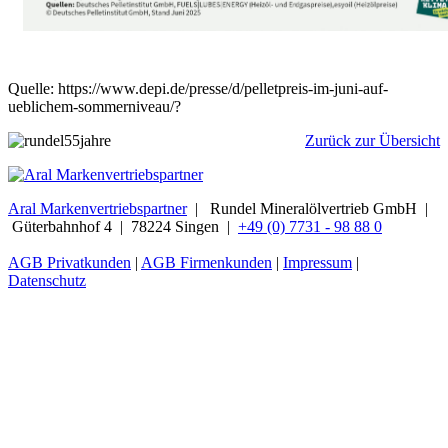
Quelle: https://www.depi.de/presse/d/pelletpreis-im-juni-auf-
ueblichem-sommerniveau/?
Zurück zur Übersicht
Aral Markenvertriebspartner
| Rundel Mineralölvertrieb GmbH |
Güterbahnhof 4 | 78224 Singen |
+49 (0) 7731 - 98 88 0
AGB Privatkunden
|
AGB Firmenkunden
|
Impressum
|
Datenschutz