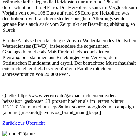
Wärmebedarfs stiegen die Heizkosten nur um rund 1 % auf
durchschnittlich 1.554 Euro. Der Heizölpreis sank im Vergleich zum
Vorjahr von etwa 108 Euro auf rund 95 Euro pro Hektoliter, was
den höheren Verbrauch größtenteils ausglich. Allerdings sei der
genaue Preis auch stark vom Zeitpunkt der Bestellung abhängig, so
Storck.
Für die Analyse berücksichtigte Verivox Wetterdaten des Deutschen
Wetterdienstes (DWD), insbesondere die sogenannten
Gradtagzahlen, die als Maß für den Heizbedarf dienen.
Preisangaben stammen aus Erhebungen von Verivox, dem
Statistischen Bundesamt und esyoil. Der betrachtete Musterhaushalt
entspricht einer drei- bis vierköpfigen Familie mit einem
Jahresverbrauch von 20.000 kWh.
Quelle: https://www.verivox.de/gas/nachrichten/ende-der-
heizsaison-gaskosten-23-prozent-hoeher-als-im-letzten-winter-
1121131/?utm_medium=cpc&utm_source=google&utm_campaign=
[a:brand][n:search][c:verivox_brand_main][b:cpc]
Zurück zur Übersicht