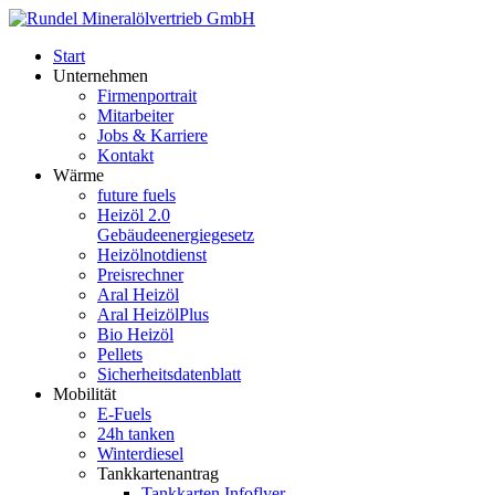
Start
Unternehmen
Firmenportrait
Mitarbeiter
Jobs & Karriere
Kontakt
Wärme
future fuels
Heizöl 2.0
Gebäudeenergiegesetz
Heizölnotdienst
Preisrechner
Aral Heizöl
Aral HeizölPlus
Bio Heizöl
Pellets
Sicherheitsdatenblatt
Mobilität
E-Fuels
24h tanken
Winterdiesel
Tankkartenantrag
Tankkarten Infoflyer