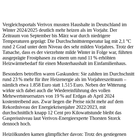
Vergleichsportals Verivox mussten Haushalte in Deutschland im
Winter 2024/2025 deutlich mehr heizen als im Vorjahr. Der
Zeitraum von September bis März war durch niedrigere
Temperaturen geprägt: Die Durchschnittstemperatur lag mit 2,1 °C
rund 2 Grad unter dem Niveau des sehr milden Vorjahres. Trotz der
Tatsache, dass es der vierzehnte milde Winter in Folge war, führten
ausgeprägte Frostphasen zu einem um rund 11 % erhöhten
Heizwärmebedarf für einen Musterhaushalt im Einfamilienhaus.
Besonders betroffen waren Gaskunden: Sie zahlten im Durchschnitt
rund 23 % mehr für ihre Heizenergie als im Vorjahreszeitraum –
nämlich etwa 1.858 Euro statt 1.515 Euro. Neben der Witterung
wirkte sich dabei auch die Wiedereinführung des vollen
Mehrwertsteuersatzes von 19 % auf Erdgas ab April 2024
kostentreibend aus. Zwar liegen die Preise nicht mehr auf dem
Rekordniveau der Energiekrisenjahre 2022/2023, mit
durchschnittlich knapp 12 Cent pro Kilowattstunde bleibt das
Gaspreisniveau laut Verivox-Energieexperte Thorsten Storck
dennoch hoch.
Heizölkunden kamen glimpflicher davon: Trotz des gestiegenen