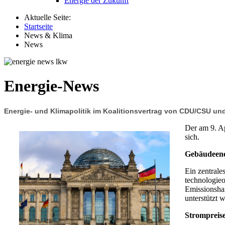
Energie der Zukunft
Aktuelle Seite:
Startseite
News & Klima
News
Energie-News
Energie- und Klimapolitik im Koalitionsvertrag von CDU/CSU un
Der am 9. A
sich.
Gebäudeener
Ein zentrale
technologieo
Emissionshan
unterstützt 
Strompreise