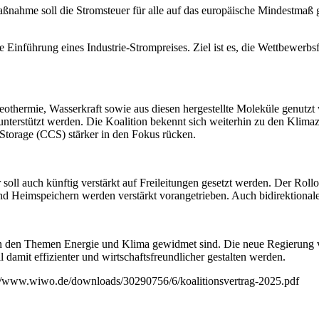
ßnahme soll die Stromsteuer für alle auf das europäische Mindestmaß 
 Einführung eines Industrie-Strompreises. Ziel ist es, die Wettbewerbsfä
Geothermie, Wasserkraft sowie aus diesen hergestellte Moleküle genu
rstützt werden. Die Koalition bekennt sich weiterhin zu den Klimazi
torage (CCS) stärker in den Fokus rücken.
 soll auch künftig verstärkt auf Freileitungen gesetzt werden. Der Rol
d Heimspeichern werden verstärkt vorangetrieben. Auch bidirektionale
ten den Themen Energie und Klima gewidmet sind. Die neue Regierung ve
amit effizienter und wirtschaftsfreundlicher gestalten werden.
s://www.wiwo.de/downloads/30290756/6/koalitionsvertrag-2025.pdf