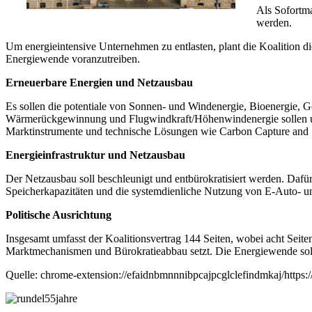
Als Sofortma
werden.
Um energieintensive Unternehmen zu entlasten, plant die Koalition die
Energiewende voranzutreiben.
Erneuerbare Energien und Netzausbau
Es sollen die potentiale von Sonnen- und Windenergie, Bioenergie, 
Wärmerückgewinnung und Flugwindkraft/Höhenwindenergie sollen unte
Marktinstrumente und technische Lösungen wie Carbon Capture and S
Energieinfrastruktur und Netzausbau
Der Netzausbau soll beschleunigt und entbürokratisiert werden. Dafür
Speicherkapazitäten und die systemdienliche Nutzung von E-Auto- un
Politische Ausrichtung
Insgesamt umfasst der Koalitionsvertrag 144 Seiten, wobei acht Sei
Marktmechanismen und Bürokratieabbau setzt. Die Energiewende soll d
Quelle: chrome-extension://efaidnbmnnnibpcajpcglclefindmkaj/http