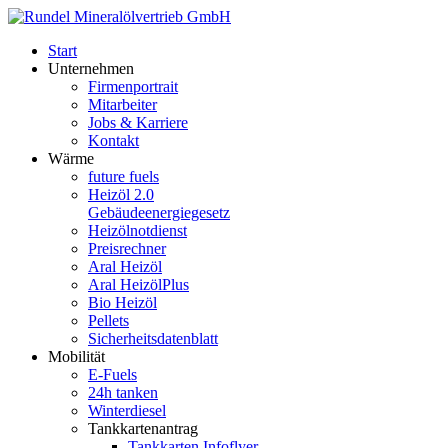
Start
Unternehmen
Firmenportrait
Mitarbeiter
Jobs & Karriere
Kontakt
Wärme
future fuels
Heizöl 2.0
Gebäudeenergiegesetz
Heizölnotdienst
Preisrechner
Aral Heizöl
Aral HeizölPlus
Bio Heizöl
Pellets
Sicherheitsdatenblatt
Mobilität
E-Fuels
24h tanken
Winterdiesel
Tankkartenantrag
Tankkarten Infoflyer